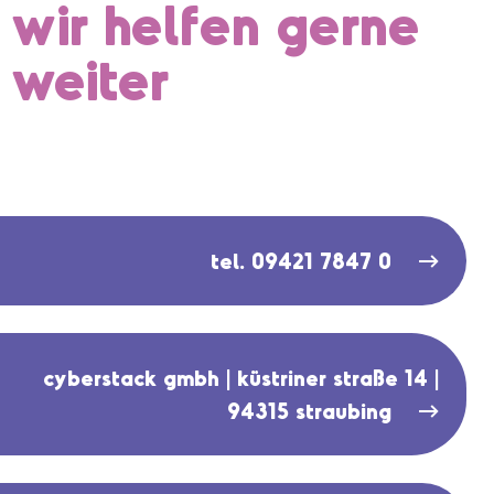
wir helfen gerne
weiter
tel. 09421 7847 0
cyberstack gmbh | küstriner straße 14 |
94315 straubing